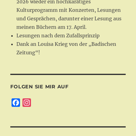
2026 wieder ein hochkarätiges
Kulturprogramm mit Konzerten, Lesungen
und Gesprächen, darunter einer Lesung aus
meinen Büchern am 17. April.
Lesungen nach dem Zufallsprinzip
Dank an Louisa Krieg von der „Badischen
Zeitung“!
FOLGEN SIE MIR AUF
F
I
a
n
c
s
e
t