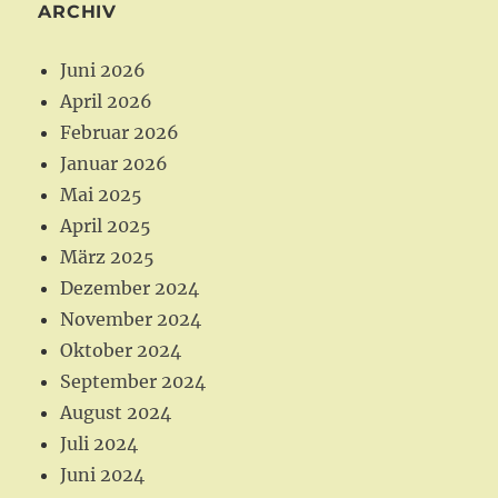
b
a
ARCHIV
o
g
o
r
Juni 2026
k
a
April 2026
m
Februar 2026
Januar 2026
Mai 2025
April 2025
März 2025
Dezember 2024
November 2024
Oktober 2024
September 2024
August 2024
Juli 2024
Juni 2024