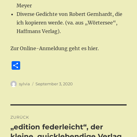
Meyer
Diverse Gedichte von Robert Gernhardt, die
ich kopieren werde. (va. aus „Wörtersee“,
Haffmans Verlag).
Zur Online-Anmeldung geht es hier.
T
e
i
Autor
Veröffentlicht
sylvia
September 3, 2020
am
l
e
n
Beitragsnavigation
ZURÜCK
„edition federleicht“, der
Vorheriger
Beitrag:
kleine, quicklebendige Verlag