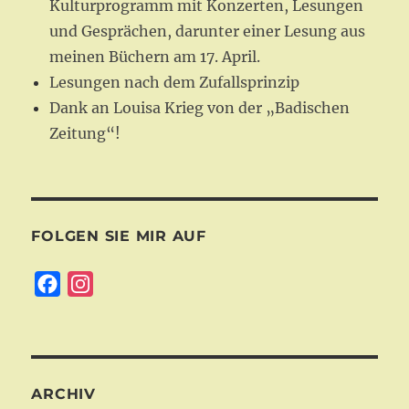
Kulturprogramm mit Konzerten, Lesungen
und Gesprächen, darunter einer Lesung aus
meinen Büchern am 17. April.
Lesungen nach dem Zufallsprinzip
Dank an Louisa Krieg von der „Badischen
Zeitung“!
FOLGEN SIE MIR AUF
F
I
a
n
c
s
e
t
b
a
ARCHIV