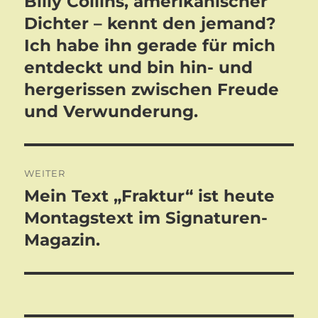
Billy Collins, amerikanischer
Vorheriger
Beitrag:
Dichter – kennt den jemand?
Ich habe ihn gerade für mich
entdeckt und bin hin- und
hergerissen zwischen Freude
und Verwunderung.
WEITER
Mein Text „Fraktur“ ist heute
Nächster
Beitrag:
Montagstext im Signaturen-
Magazin.