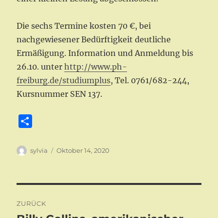
Die sechs Termine kosten 70 €, bei
nachgewiesener Bedürftigkeit deutliche
Ermäßigung. Information und Anmeldung bis
26.10. unter
http://www.ph-
freiburg.de/studiumplus
, Tel. 0761/682-244,
Kursnummer SEN 137.
T
e
i
Autor
Veröffentlicht
sylvia
Oktober 14, 2020
am
l
e
n
Beitragsnavigation
ZURÜCK