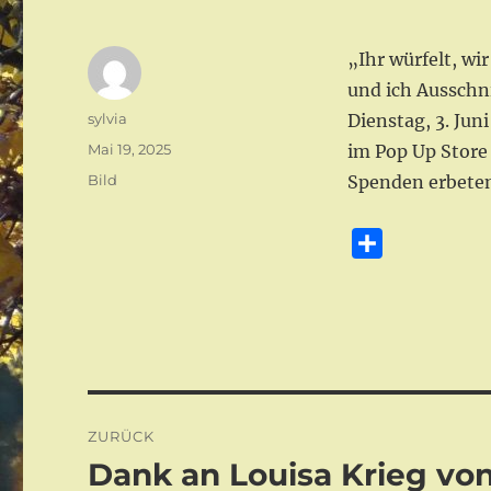
„Ihr würfelt, wi
und ich Ausschni
Autor
sylvia
Dienstag, 3. Juni
Veröffentlicht
Mai 19, 2025
im Pop Up Store 
am
Format
Bild
Spenden erbeten
T
e
i
l
e
n
Beitragsnavigation
ZURÜCK
Dank an Louisa Krieg von
Vorheriger