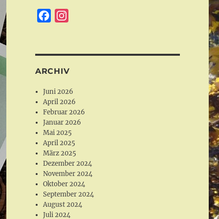
F
I
a
n
c
s
e
t
b
a
ARCHIV
o
g
Juni 2026
o
r
April 2026
k
a
Februar 2026
Januar 2026
m
Mai 2025
April 2025
März 2025
Dezember 2024
November 2024
Oktober 2024
September 2024
August 2024
Juli 2024