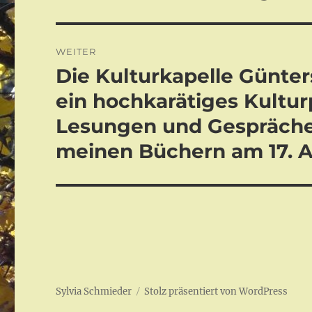
Beitrag:
WEITER
Die Kulturkapelle Günter
Nächster
Beitrag:
ein hochkarätiges Kultu
Lesungen und Gesprächen
meinen Büchern am 17. Ap
Sylvia Schmieder
Stolz präsentiert von WordPress