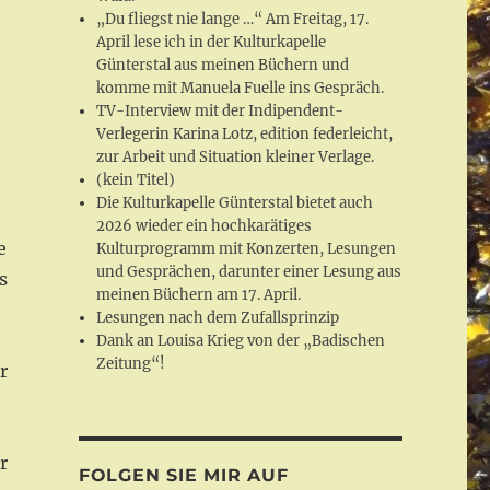
„Du fliegst nie lange …“ Am Freitag, 17.
April lese ich in der Kulturkapelle
Günterstal aus meinen Büchern und
komme mit Manuela Fuelle ins Gespräch.
TV-Interview mit der Indipendent-
Verlegerin Karina Lotz, edition federleicht,
zur Arbeit und Situation kleiner Verlage.
(kein Titel)
Die Kulturkapelle Günterstal bietet auch
2026 wieder ein hochkarätiges
e
Kulturprogramm mit Konzerten, Lesungen
und Gesprächen, darunter einer Lesung aus
s
meinen Büchern am 17. April.
Lesungen nach dem Zufallsprinzip
Dank an Louisa Krieg von der „Badischen
Zeitung“!
r
r
FOLGEN SIE MIR AUF