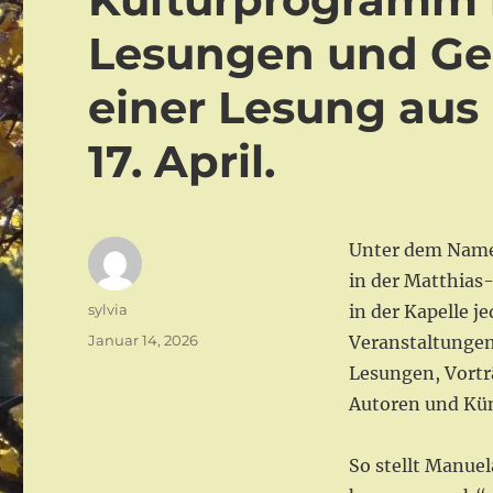
Lesungen und Ge
einer Lesung au
17. April.
Unter dem Nam
in der Matthias-
Autor
sylvia
in der Kapelle 
Veröffentlicht
Januar 14, 2026
Veranstaltungen
am
Lesungen, Vortr
Autoren und Kü
So stellt Manue