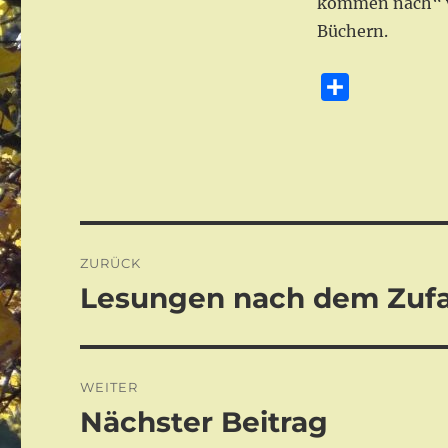
kommen nach“ vo
Büchern.
T
e
i
l
e
n
Beitragsnavigation
ZURÜCK
Lesungen nach dem Zufal
Vorheriger
Beitrag:
WEITER
Nächster Beitrag
Nächster
Beitrag: