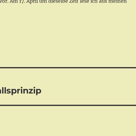
r. Am 17. April um dieselbe Zeit lese ich aus meinen
lsprinzip