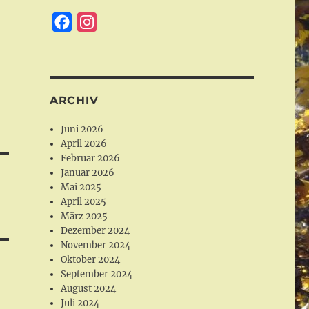
F
I
a
n
c
s
e
t
b
a
ARCHIV
o
g
Juni 2026
o
r
April 2026
k
a
Februar 2026
Januar 2026
m
Mai 2025
April 2025
März 2025
Dezember 2024
November 2024
Oktober 2024
September 2024
August 2024
Juli 2024