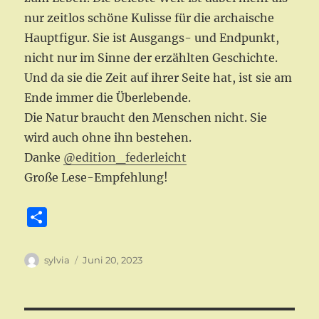
nur zeitlos schöne Kulisse für die archaische
Hauptfigur. Sie ist Ausgangs- und Endpunkt,
nicht nur im Sinne der erzählten Geschichte.
Und da sie die Zeit auf ihrer Seite hat, ist sie am
Ende immer die Überlebende.
Die Natur braucht den Menschen nicht. Sie
wird auch ohne ihn bestehen.
Danke
@edition_federleicht
Große Lese-Empfehlung!
T
e
i
Autor
Veröffentlicht
sylvia
Juni 20, 2023
am
l
e
n