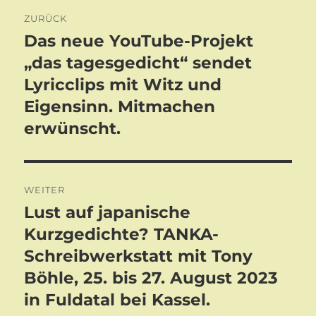
Beitragsnavigation
ZURÜCK
Das neue YouTube-Projekt
Vorheriger
Beitrag:
„das tagesgedicht“ sendet
Lyricclips mit Witz und
Eigensinn. Mitmachen
erwünscht.
WEITER
Lust auf japanische
Nächster
Beitrag:
Kurzgedichte? TANKA-
Schreibwerkstatt mit Tony
Böhle, 25. bis 27. August 2023
in Fuldatal bei Kassel.