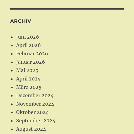
c
s
e
t
b
a
ARCHIV
o
g
o
r
Juni 2026
k
a
April 2026
m
Februar 2026
Januar 2026
Mai 2025
April 2025
März 2025
Dezember 2024
November 2024
Oktober 2024
September 2024
August 2024