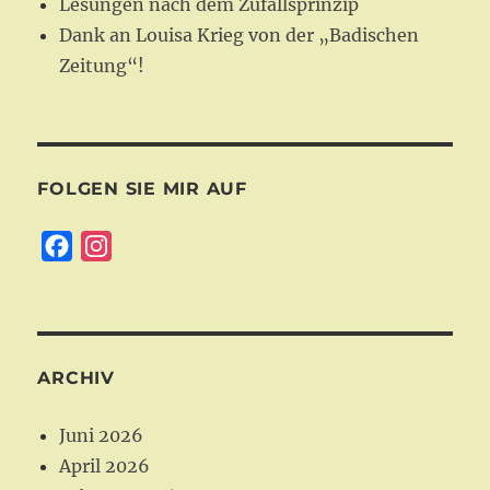
Lesungen nach dem Zufallsprinzip
Dank an Louisa Krieg von der „Badischen
Zeitung“!
FOLGEN SIE MIR AUF
F
I
a
n
c
s
e
t
b
a
ARCHIV
o
g
o
r
Juni 2026
k
a
April 2026