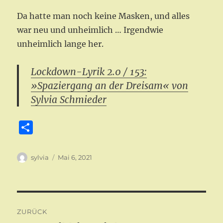
Da hatte man noch keine Masken, und alles
war neu und unheimlich … Irgendwie
unheimlich lange her.
Lockdown-Lyrik 2.0 / 153:
»Spaziergang an der Dreisam« von
Sylvia Schmieder
T
e
i
Autor
Veröffentlicht
sylvia
Mai 6, 2021
am
l
e
n
Beitragsnavigation
ZURÜCK