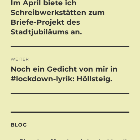
Im April biete ich
Vorheriger
Beitrag:
Schreibwerkstätten zum
Briefe-Projekt des
Stadtjubiläums an.
WEITER
Noch ein Gedicht von mir in
Nächster
Beitrag:
#lockdown-lyrik: Höllsteig.
BLOG